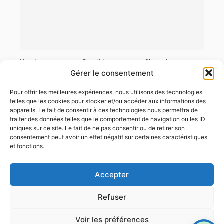
Nom
*
E-mail
*
Site web
Gérer le consentement
Pour offrir les meilleures expériences, nous utilisons des technologies
telles que les cookies pour stocker et/ou accéder aux informations des
appareils. Le fait de consentir à ces technologies nous permettra de
Enregistrer mon nom, mon e-mail et mon site dans le navigateur
traiter des données telles que le comportement de navigation ou les ID
pour mon prochain commentaire.
uniques sur ce site. Le fait de ne pas consentir ou de retirer son
consentement peut avoir un effet négatif sur certaines caractéristiques
et fonctions.
Accepter
Refuser
Voir les préférences