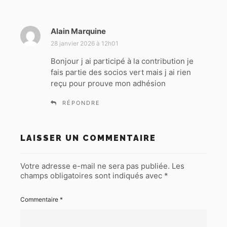
Alain Marquine
d
i
28 janvier 2026 à 12h01
t
Bonjour j ai participé à la contribution je
fais partie des socios vert mais j ai rien
:
reçu pour prouve mon adhésion
RÉPONDRE
LAISSER UN COMMENTAIRE
Votre adresse e-mail ne sera pas publiée.
Les
champs obligatoires sont indiqués avec
*
Commentaire
*