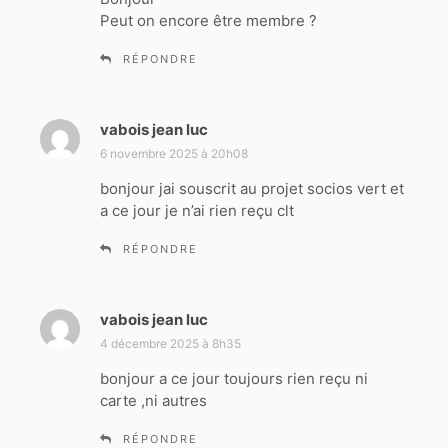
Peut on encore être membre ?
:
RÉPONDRE
vabois jean luc
d
i
6 novembre 2025 à 20h08
t
bonjour jai souscrit au projet socios vert et
a ce jour je n’ai rien reçu clt
:
RÉPONDRE
vabois jean luc
d
i
4 décembre 2025 à 8h35
t
bonjour a ce jour toujours rien reçu ni
carte ,ni autres
:
RÉPONDRE