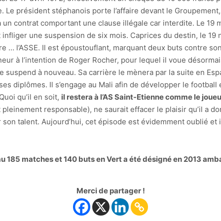
e. Le président stéphanois porte l’affaire devant le Groupement, l
ta un contrat comportant une clause illégale car interdite. Le 1
t infliger une suspension de six mois. Caprices du destin, le 19 
tre … l’ASSE. Il est époustouflant, marquant deux buts contre son
ur à l’intention de Roger Rocher, pour lequel il voue désormai
 le suspend à nouveau. Sa carrière le mènera par la suite en Es
ses diplômes. Il s’engage au Mali afin de développer le football
Quoi qu’il en soit,
il restera à l’AS Saint-Etienne comme le joueu
t pleinement responsable), ne saurait effacer le plaisir qu’il a 
on talent. Aujourd’hui, cet épisode est évidemment oublié et il
 au 185 matches et 140 buts en Vert a été désigné en 2013 amb
Merci de partager !