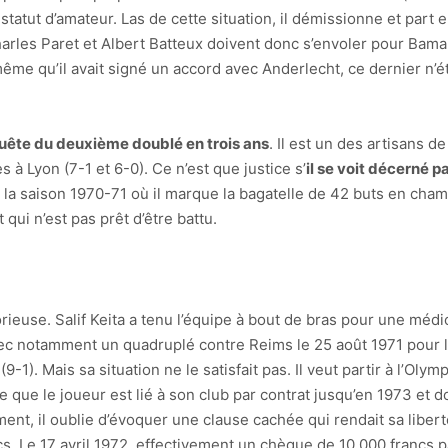
 statut d’amateur. Las de cette situation, il démissionne et par
les Paret et Albert Batteux doivent donc s’envoler pour Bamako 
ême qu’il avait signé un accord avec Anderlecht, ce dernier n’é
nquête du deuxième doublé en trois ans
. Il est un des artisans d
s à Lyon (7-1 et 6-0). Ce n’est que justice s’
il se voit décerné p
de la saison 1970-71 où il marque la bagatelle de 42 buts en ch
qui n’est pas prêt d’être battu.
rieuse. Salif Keita a tenu l’équipe à bout de bras pour une médio
c notamment un quadruplé contre Reims le 25 août 1971 pour la v
1). Mais sa situation ne le satisfait pas. Il veut partir à l’Olymp
 que le joueur est lié à son club par contrat jusqu’en 1973 et don
ent, il oublie d’évoquer une clause cachée qui rendait sa libert
. Le 17 avril 1972, effectivement un chèque de 10 000 francs pa