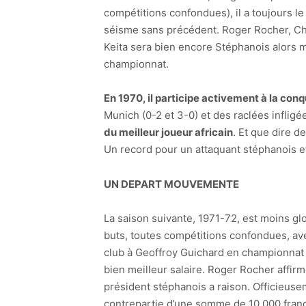
compétitions confondues), il a toujours le
séisme sans précédent. Roger Rocher, Char
Keita sera bien encore Stéphanois alors m
championnat.
En 1970, il participe activement à la co
Munich (0-2 et 3-0) et des raclées infligée
du meilleur joueur africain
. Et que dire 
Un record pour un attaquant stéphanois et 
UN DEPART MOUVEMENTE
La saison suivante, 1971-72, est moins glo
buts, toutes compétitions confondues, ave
club à Geoffroy Guichard en championnat (9-
bien meilleur salaire. Roger Rocher affirme
président stéphanois a raison. Officieusem
contrepartie d’une somme de 10 000 francs