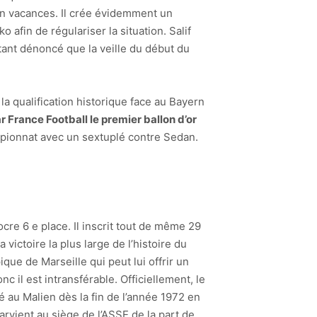
t en vacances. Il crée évidemment un
afin de régulariser la situation. Salif
tant dénoncé que la veille du début du
e la qualification historique face au Bayern
ar France Football le premier ballon d’or
ampionnat avec un sextuplé contre Sedan.
cre 6 e place. Il inscrit tout de même 29
ictoire la plus large de l’histoire du
ique de Marseille qui peut lui offrir un
c il est intransférable. Officiellement, le
é au Malien dès la fin de l’année 1972 en
rvient au siège de l’ASSE de la part de