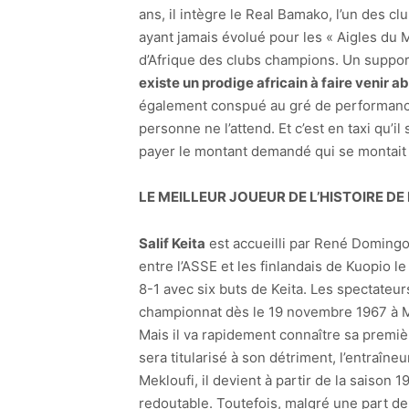
ans, il intègre le Real Bamako, l’un des clu
ayant jamais évolué pour les « Aigles du Ma
d’Afrique des clubs champions. Un supporte
existe un prodige africain à faire venir 
également conspué au gré de performances 
personne ne l’attend. Et c’est en taxi qu’i
payer le montant demandé qui se montait al
LE MEILLEUR JOUEUR DE L’HISTOIRE DE 
Salif Keita
est accueilli par René Domingo
entre l’ASSE et les finlandais de Kuopio l
8-1 avec six buts de Keita. Les spectateurs
championnat dès le 19 novembre 1967 à Mona
Mais il va rapidement connaître sa premiè
sera titularisé à son détriment, l’entraîne
Mekloufi, il devient à partir de la saison 
redoutable. Toutefois, malgré une part de