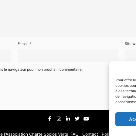
E-mail
*
Site w
ns le navigateur pour mon prochain commentaire.
Pour offrir 
cookies pour
à ces techn
de navigatio
consentement
Ac
e l'Association
Charte Socios Verts
FAQ
Contact
Politique de confi