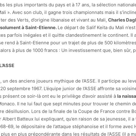
bs les plus importants du pays et à 17 ans, la sélection nationale
li ». Avec son club, il gagne trois championnats mais il s’inclin
r des Verts, d’origine libanaise et vivant au Mali,
Charles Daghe
absolument à Saint-Etienne.
Le départ de Salif Keita du Mali n’es
parfois inégales et il quitte clandestinement le continent. Il 
l se rend à Saint-Etienne pour un trajet de plus de 500 kilomètre
ors à plus de 1000 francs : Un investissement que, bien sûr, pe
L’ASSE
, un des anciens joueurs mythique de l’ASSE. Il participe au le
e 20 septembre 1967. L’équipe junior de l’ASSE affronte sa voisi
 présent ce soir-là ont eu le privilège d’avoir assisté à
la naiss
co. Il ne lui faut que sept minutes pour trouver le chemin des fi
re désillusion. Lors de la finale de la Coupe de France contre B
ur Albert Batteux lui expliquant, qu’en raison de sa jeunesse, il 
1968-69, le dépositaire de l’attaque stéphanoise et il forme avec
 plus en plus prépondérante dans les résultats de l’ASSE (il a m